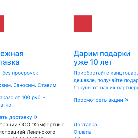
дежная
Дарим подарки
тавка
уже 10 лет
т без просрочек
Приобретайте канцтовар
дешевле, получайте пода
зим. Заносим. Ставим.
бонусы от наших партнер
аказе от 100 руб. -
Просмотреть акции
латно
ать доставку
страции ООО "Комфортные
Доставка
истрацией Ленинского
Оплата