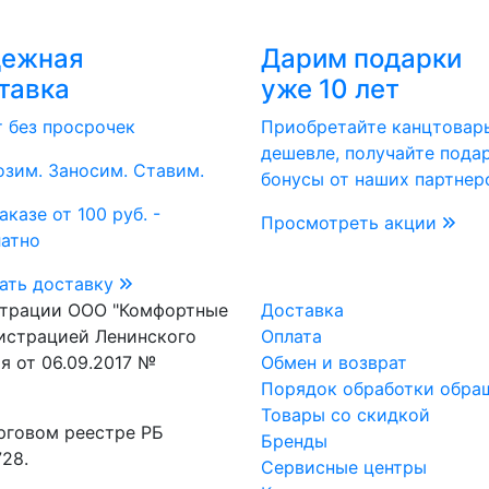
дежная
Дарим подарки
тавка
уже 10 лет
т без просрочек
Приобретайте канцтовар
дешевле, получайте пода
зим. Заносим. Ставим.
бонусы от наших партнер
аказе от 100 руб. -
Просмотреть акции
латно
ать доставку
страции ООО "Комфортные
Доставка
истрацией Ленинского
Оплата
я от 06.09.2017 №
Обмен и возврат
Порядок обработки обра
Товары со скидкой
рговом реестре РБ
Бренды
28.
Сервисные центры