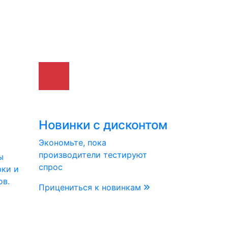
Новинки с дисконтом
Экономьте, пока
производители тестируют
ы
спрос
рки и
ов.
Прицениться к новинкам