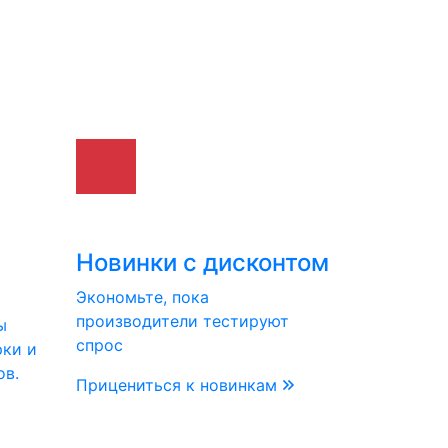
Новинки с дисконтом
Экономьте, пока
производители тестируют
ы
спрос
рки и
ов.
Прицениться к новинкам