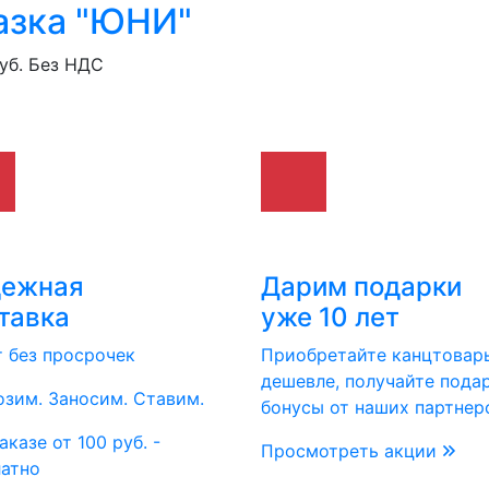
азка "ЮНИ"
уб.
Без НДС
дежная
Дарим подарки
тавка
уже 10 лет
т без просрочек
Приобретайте канцтовар
дешевле, получайте пода
зим. Заносим. Ставим.
бонусы от наших партнер
аказе от 100 руб. -
Просмотреть акции
латно