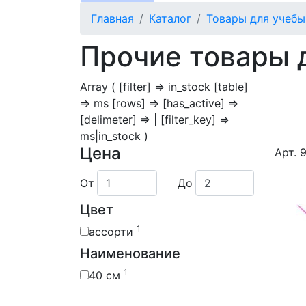
Главная
Каталог
Товары для учебы
Прочие товары 
Array ( [filter] => in_stock [table]
=> ms [rows] => [has_active] =>
[delimeter] => | [filter_key] =>
ms|in_stock )
Цена
Арт. 
От
До
Цвет
1
ассорти
Наименование
1
40 см