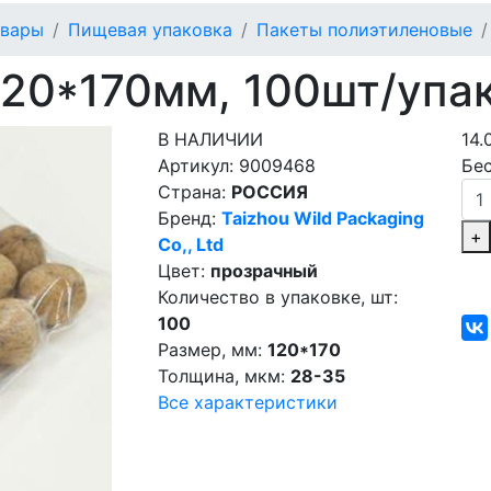
овары
Пищевая упаковка
Пакеты полиэтиленовые
120*170мм, 100шт/упа
В НАЛИЧИИ
14.
Артикул:
9009468
Бе
Страна:
РОССИЯ
Бренд:
Taizhou Wild Packaging
+
Co,, Ltd
Цвет:
прозрачный
Количество в упаковке, шт:
100
Размер, мм:
120*170
Толщина, мкм:
28-35
Все характеристики