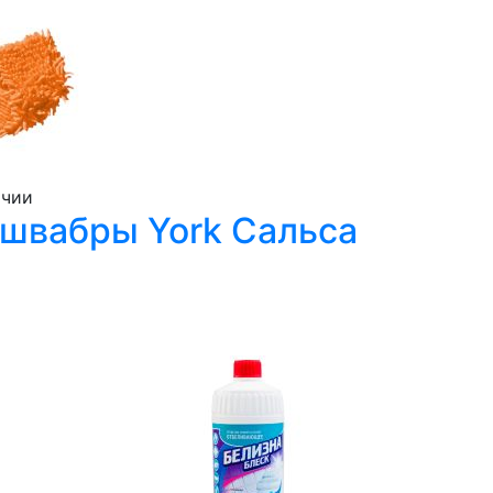
ичии
 швабры York Сальса