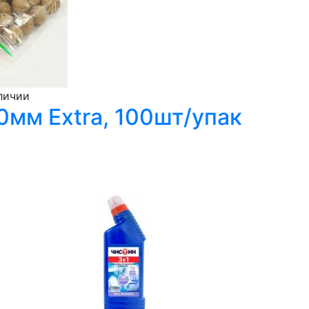
личии
0мм Extra, 100шт/упак