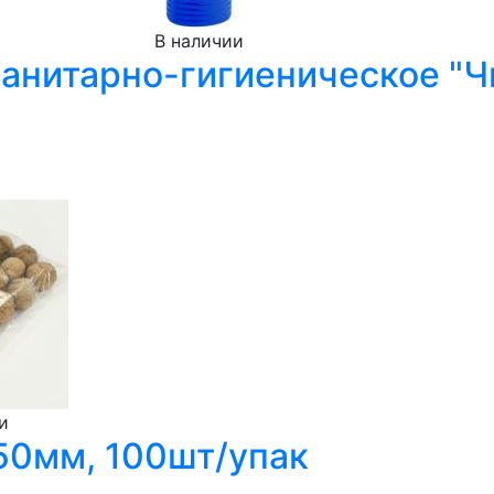
В наличии
нитарно-гигиеническое "Чи
и
150мм, 100шт/упак