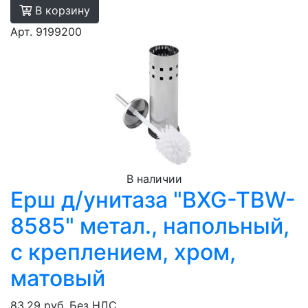
В корзину
Арт. 9199200
В наличии
Ерш д/унитаза "BXG-TBW-
8585" метал., напольный,
с креплением, хром,
матовый
83.29 руб.
Без НДС