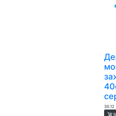
Де
мо
за
40
се
30.12
В