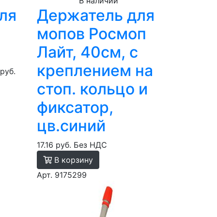
В наличии
ля
Держатель для
мопов Росмоп
Лайт, 40см, с
креплением на
 руб.
стоп. кольцо и
фиксатор,
цв.синий
17.16 руб.
Без НДС
В корзину
Арт. 9175299