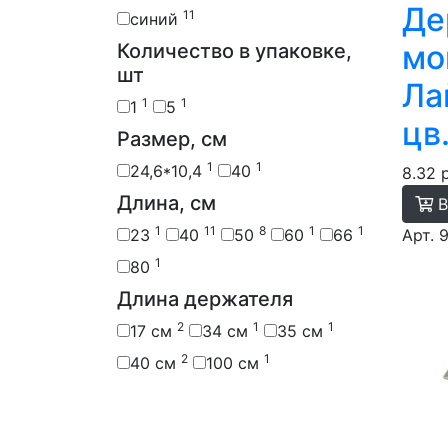
Де
11
синий
мо
Количество в упаковке,
шт
Ла
1
1
1
5
цв
Размер, см
1
1
24,6*10,4
40
8.32 
Длина, см
В
1
11
8
1
1
23
40
50
60
66
Арт. 
1
80
Длина держателя
2
1
1
17 см
34 см
35 см
2
1
40 см
100 см