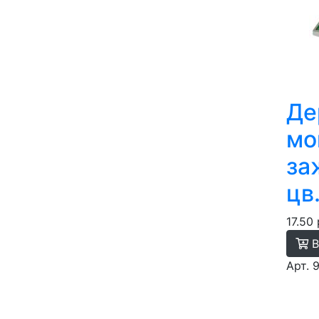
Де
мо
за
цв
17.50 
В
Арт. 