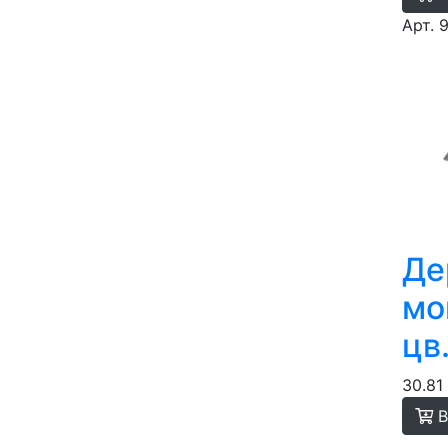
Арт. 
Де
мо
цв
30.81
В