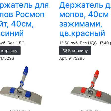
ржатель для
Держатель д
пов Росмоп
мопов, 40см 
йт, 40см,
зажимами,
.синий
цв.красный
руб.
Без НДС
12.50 руб.
Без НДС
17.40 
 корзину
В корзину
9175296
Арт. 9175295