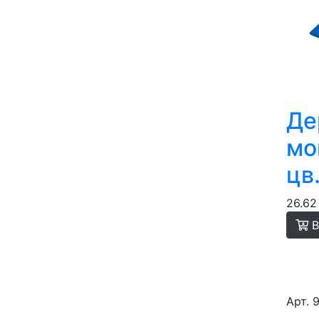
Де
мо
цв
26.62
В
Арт. 