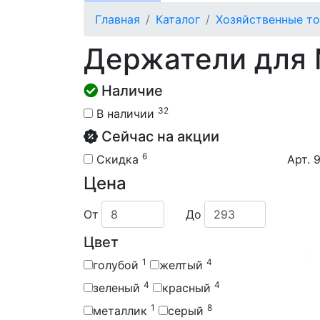
Главная
Каталог
Хозяйственные т
Держатели для
Наличие
32
В наличии
Сейчас на акции
6
Скидка
Арт. 
Цена
От
До
Цвет
1
4
голубой
желтый
4
4
зеленый
красный
1
8
металлик
серый