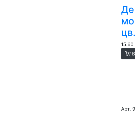
Де
мо
цв
15.60
В
Арт. 