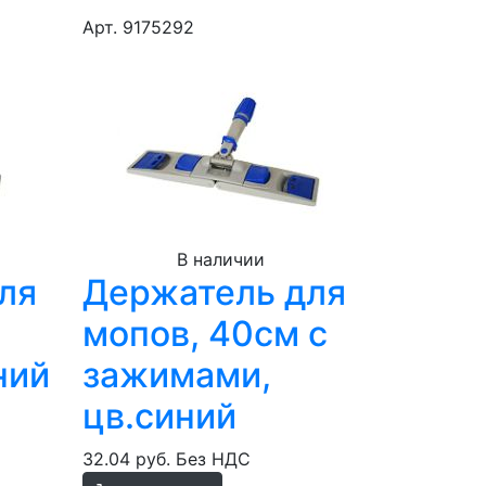
Арт. 9175292
В наличии
ля
Держатель для
мопов, 40см с
ний
зажимами,
цв.синий
32.04 руб.
Без НДС