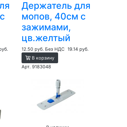
ля
Держатель для
с
мопов, 40см с
зажимами,
цв.желтый
руб.
12.50 руб.
Без НДС
19.14 руб.
В корзину
Арт. 9183048