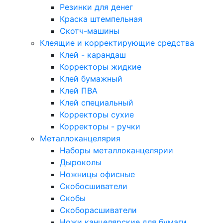
Резинки для денег
Краска штемпельная
Скотч-машины
Клеящие и корректирующие средства
Клей - карандаш
Корректоры жидкие
Клей бумажный
Клей ПВА
Клей специальный
Корректоры сухие
Корректоры - ручки
Металлоканцелярия
Наборы металлоканцелярии
Дыроколы
Ножницы офисные
Скобосшиватели
Скобы
Скоборасшиватели
Ножи канцелярские для бумаги